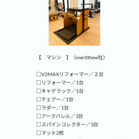
【 マシン 】（meritthew社）
□V2MAXリフォーマー／２台
□リフォーマー／1台
□キャデラック／1台
□チェアー／1台
□ラダー／1台
□アークバレル／3台
□スパインコレクター／3台
□マット2枚