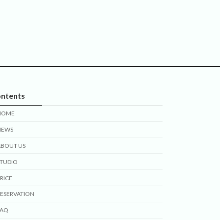
ntents
HOME
NEWS
ABOUT US
STUDIO
RICE
ESERVATION
FAQ