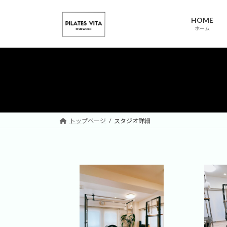
コ
ナ
ン
ビ
HOME
テ
ゲ
ホーム
ン
ー
ツ
シ
へ
ョ
ス
ン
キ
に
ッ
移
プ
動
トップページ
スタジオ詳細