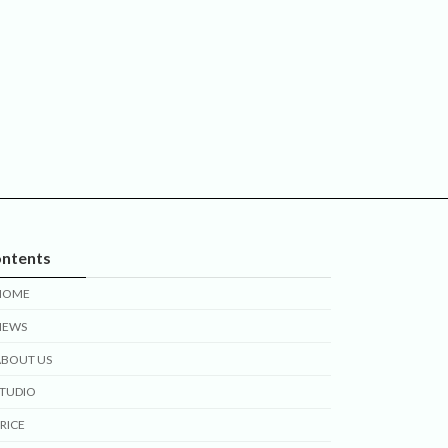
ntents
HOME
NEWS
ABOUT US
STUDIO
RICE