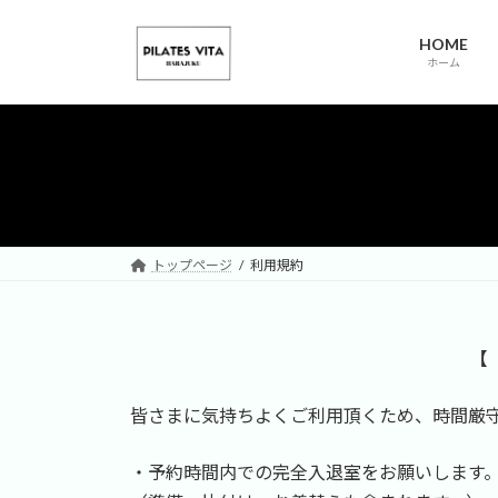
コ
ナ
ン
ビ
HOME
テ
ゲ
ホーム
ン
ー
ツ
シ
へ
ョ
ス
ン
キ
に
ッ
移
プ
動
トップページ
利用規約
【
皆さまに気持ちよくご利用頂くため、時間厳
・予約時間内での完全入退室をお願いします