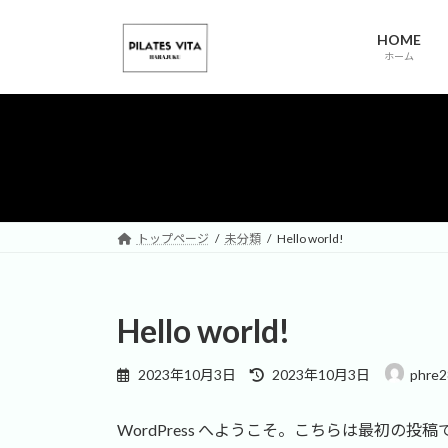
コ
ナ
ン
ビ
HOME
テ
ゲ
ホーム
ン
ー
ツ
シ
へ
ョ
ス
ン
キ
に
ッ
移
プ
動
トップページ
未分類
Hello world!
Hello world!
最
2023年10月3日
2023年10月3日
phre
終
更
WordPress へようこそ。こちらは最初
新